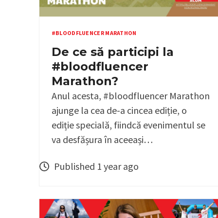
#BLOODFLUENCER MARATHON
De ce să participi la
#bloodfluencer
Marathon?
Anul acesta, #bloodfluencer Marathon
ajunge la cea de-a cincea ediție, o
ediție specială, fiindcă evenimentul se
va desfășura în aceeași…
Published 1 year ago