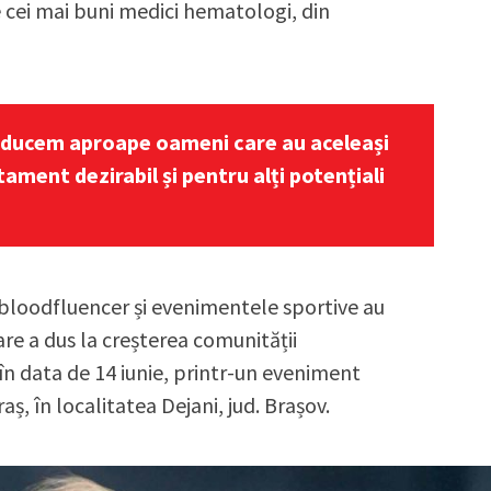
e cei mai buni medici hematologi, din
 aducem aproape oameni care au aceleași
ment dezirabil și pentru alți potențiali
#bloodfluencer și evenimentele sportive au
are a dus la creșterea comunității
n data de 14 iunie, printr-un eveniment
ș, în localitatea Dejani, jud. Brașov.