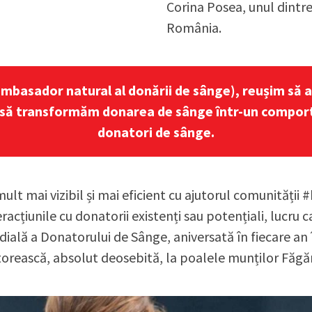
Corina Posea, unul dintr
România.
=ambasador natural al donării de sânge), reușim să
m să transformăm donarea de sânge într-un comporta
donatori de sânge.
 mai vizibil și mai eficient cu ajutorul comunității 
cțiunile cu donatorii existenți sau potențiali, lucru c
lă a Donatorului de Sânge, aniversată în fiecare an î
torească, absolut deosebită, la poalele munților Făgăra