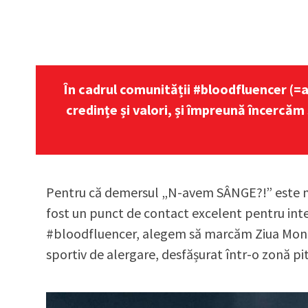
În cadrul comunității #bloodfluencer (
credințe și valori, și împreună încercă
Pentru că demersul „N-avem SÂNGE?!” este mult
fost un punct de contact excelent pentru intera
#bloodfluencer, alegem să marcăm Ziua Mondia
sportiv de alergare, desfășurat într-o zonă pi