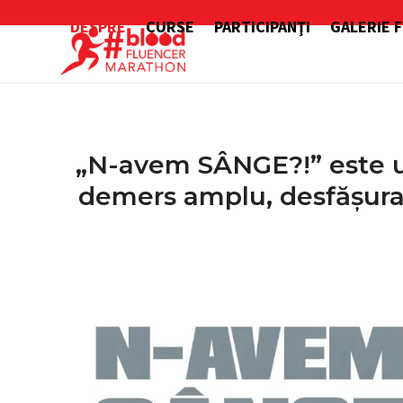
Skip
DESPRE
CURSE
PARTICIPANŢI
GALERIE 
to
content
„N-avem SÂNGE?!” este un
demers amplu, desfășurat 