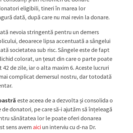
onatori eligibili, tineri în marea lor
ngură dată, după care nu mai revin la donare.
tată nevoia stringentă pentru un demers
licului, deoarece lipsa accentuată a sângelui
ată societatea sub risc. Sângele este de fapt
 lichid colorat, un țesut din care o parte poate
 42 de zile, iar o alta maxim 6. Aceste lucruri
i mai complicat demersul nostru, dar totodată
entar.
oastră
este aceea de a dezvolta și consolida o
de donatori, pe care să-i ajutăm să înțeleagă
ntru sănătatea lor le poate oferi donarea
est sens avem
aici
un interviu cu d-na Dr.