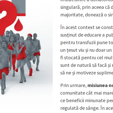
singulară, prin aceea că d
majoritate, donează o si
În acest context se cons
susținut de educare a pub
pentru transfuzii pune to
un țesut viu și nu doar un
fi stocată pentru cel mult
sunt de natură să facă ș
să ne și motiveze suplim
Prin urmare,
misiunea n
comunitate cât mai mare 
ce beneficii minunate pe
regulată de sânge. În ac