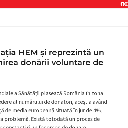
Fa
I
I
ația HEM și reprezintă un
nirea donării voluntare de
ondiale a Sănătății plasează România în zona
edere al numărului de donatori, aceștia având
ață de media europeană situată în jur de 4%,
ura problemă. Există totodată un proces de
r constanți și un fenomen de donare