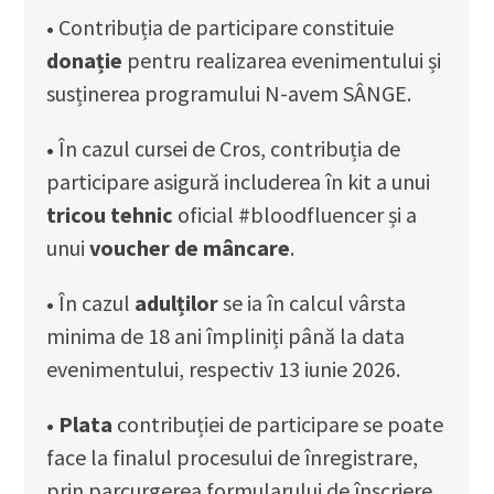
•
Contribuția de participare constituie
donație
pentru realizarea evenimentului și
susținerea programului N-avem SÂNGE.
•
În cazul cursei de Cros, contribuția de
participare asigură includerea în kit a unui
tricou tehnic
oficial #bloodfluencer și a
unui
voucher de mâncare
.
•
În cazul
adulților
se ia în calcul vârsta
minima de 18 ani împliniți până la data
evenimentului, respectiv 13 iunie 2026.
• Plata
contribuției de participare se poate
face la finalul procesului de înregistrare,
prin parcurgerea formularului de înscriere,