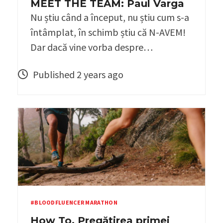
MEET THE TEAM: Paul Varga
Nu știu când a început, nu știu cum s-a
întâmplat, în schimb știu că N-AVEM!
Dar dacă vine vorba despre…
Published 2 years ago
#BLOODFLUENCER MARATHON
How To. Pregătirea primei